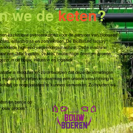
en we de
keten
?
en exclusieve overeenkomst voor de aanvoer van biobased
ghum, olifantsgras en zonnekroon. De BioBased factory
ntwikkelde high-end verwerkingsmachine. Deze machine
ar een 3-tal fracties: vezels, houtachtige delen en groene
et in de bouw, industrie en logistiek.
llatie is modulair en zo ontworpen dat deze de afmetingen
ij mobiel in te zetten en daarmee een unieke verschijning in
dichtbij de oogstlocaties te kunnen verwerken. Zo houden we
k.
uiten en ben je op
r jouw proces?