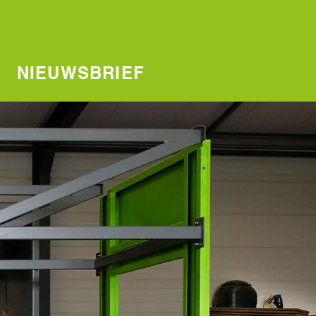
NIEUWSBRIEF